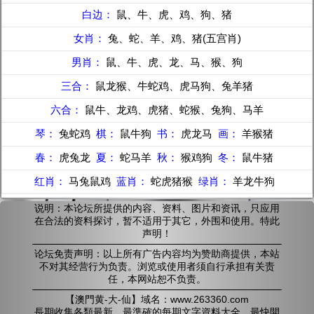
白边：
鼠、牛、虎、鸡、狗、猪
女肖：
兔、蛇、羊、鸡、猪(五宫肖)
男肖：
鼠、牛、虎、龙、马、猴、狗
三合：
鼠龙猴、牛蛇鸡、虎马狗、兔羊猪
六合：
鼠牛、龙鸡、虎猪、蛇猴、兔狗、马羊
琴：
兔蛇鸡
棋：
鼠牛狗
书：
虎龙马
画：
羊猴猪
春：
虎兔龙
夏：
蛇马羊
秋：
猴鸡狗
冬：
鼠牛猪
红肖：
马兔鼠鸡
蓝肖：
蛇虎猪猴
绿肖：
羊龙牛狗
说明：本论坛所提供的内容、资料、图片和资讯，只应用
在合法的资料探讨，暂不适用于其它，外围和使用。特此
声明！
论坛免责声明：以上所有广告内容均为赞助商提供，本站
不对其经营行为负责。浏览或使用者须自行承担有关责
任，本网站恕不负责。
【澳門黄-大-仙】域名：www.263360.com
長期收集各類最新、最準確的每期文字資料大全，最快開