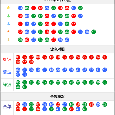
金
04
05
12
13
26
27
34
35
42
43
木
08
09
16
17
24
25
38
39
46
47
水
01
14
15
22
23
30
31
44
45
火
02
03
10
11
18
19
32
33
40
41
48
49
土
06
07
20
21
28
29
36
37
波色对照
01
02
07
08
12
13
18
19
23
24
29
30
34
35
红波
40
45
46
03
04
09
10
14
15
20
25
26
31
36
37
41
42
蓝波
47
48
05
06
11
16
17
21
22
27
28
32
33
38
39
43
绿波
44
49
合数单双
01
03
05
07
09
10
12
14
16
18
21
23
25
27
合单
29
30
32
34
36
38
41
43
45
47
49