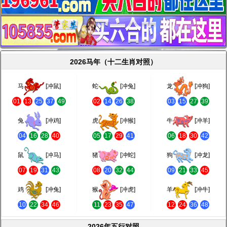
2026马年（十二生肖对照）
马
[冲鼠]
蛇
[冲兔]
龙
[冲狗]
01
13
25
37
49
02
14
26
38
03
15
27
39
兔
[冲鸡]
虎
[冲猴]
牛
[冲羊]
04
16
28
40
05
17
29
41
06
18
30
42
鼠
[冲马]
猪
[冲蛇]
狗
[冲龙]
07
19
31
43
08
20
32
44
09
21
33
45
鸡
[冲兔]
猴
[冲虎]
羊
[冲牛]
10
22
34
46
11
23
35
47
12
24
36
48
2026年五行对照