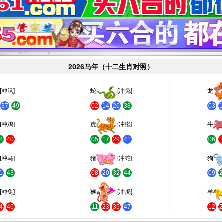
2026马年（十二生肖对照）
[冲鼠]
蛇
[冲兔]
龙
37
49
02
14
26
38
03
[冲鸡]
虎
[冲猴]
牛
8
40
05
17
29
41
06
[冲马]
猪
[冲蛇]
狗
1
43
08
20
32
44
09
[冲兔]
猴
[冲虎]
羊
4
46
11
23
35
47
12