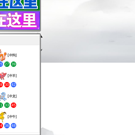
[冲狗]
15
27
39
[冲羊]
18
30
42
[冲龙]
21
33
45
[冲牛]
24
36
48