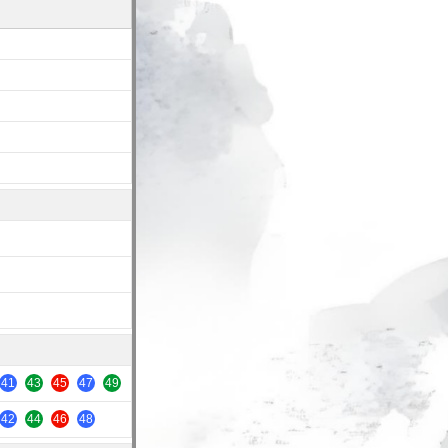
41
43
45
47
49
42
44
46
48