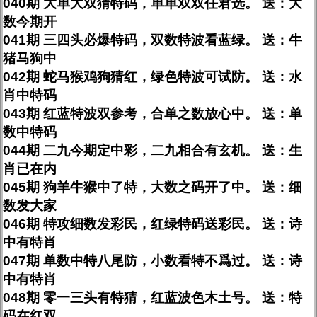
040期 大单大双猜特码，单单双双任君选。 送：大
数今期开
041期 三四头必爆特码，双数特波看蓝绿。 送：牛
猪马狗中
042期 蛇马猴鸡狗猜红，绿色特波可试防。 送：水
肖中特码
043期 红蓝特波双参考，合单之数放心中。 送：单
数中特码
044期 二九今期定中彩，二九相合有玄机。 送：生
肖已在内
045期 狗羊牛猴中了特，大数之码开了中。 送：细
数发大家
046期 特攻细数发彩民，红绿特码送彩民。 送：诗
中有特肖
047期 单数中特八尾防，小数看特不爲过。 送：诗
中有特肖
048期 零一三头有特猜，红蓝波色木土号。 送：特
码在红双