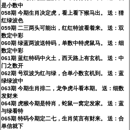
是小数中
058期 今期生肖决定虎，看上看下猴马出。 送：猜
红绿波色
059期 二三两头可能出，红红特波看着来。 送：双
数定中彩
060期 绿蓝两波送特码，单数中特虎鼠马。 送：细
数定中彩
061期 蓝红特码中火土，西天路上有玄机。 送：中
门之数开
062期 号双波为红与绿，合单小数玄机到。 送：蓝
绿绿波中
063期 今期生肖排二，龙争虎斗看本期。 送：细数
发财来
064期 虎猴今期是特肖，蛇鼠一窝定发家。 送：蓝
与绿看特
065期 特码今期定二七，生肖笑言有财来。 送：合
单信就下