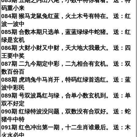
083期 五期之内出六尾，小数中特你看看。 送：特
码重小来
084期 猴马龙鼠兔红蓝，火土木号有特在。 送：红
波一波中
085期 合数本期只选单，蓝蓝绿绿牛蛇猪。 送：红
绿是玄机
086期 大财小财又中财，天大地大我最大。 送：四
王要中奖
087期 二九今期定中彩，二九相合有玄机。 送：双
数百份百
088期 虎鸡兔牛马肖开，特码红绿首选红。 送：蓝
波中彩民
089期 号双波爲红与绿，合单小数玄机到。 送：单
双不好定
090期 红绿特波没问题，双数没有合双好。 送：蛇
猪牛中特
091期 红色冲出第一期，十二生肖谁最后。 送：木
火水必中