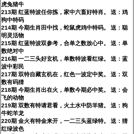
虎兔猪牛
213期 红蓝特波任你拣，家中六畜好特肖。 送：鸡
狗中特码
214期 今期生肖田中找，蛇鼠虎鸡中特码。 送：聪
明灵活物
215期 红蓝特波双参考，合单之数放心中。 送：单
数绝对中
216期 一二三头好玄机，单数特波看红绿。 送：蓝
波中彩民
217期 双特自藏玄机在，红色一波定中奖。 送：双
数有码猜
218期 今期生肖出在火，单数今期必中奖。 送：会
飞的动物
219期 双数有特请君看，火土水中防羊猪。 送：狗
牛蛇羊龙
220期 金火有特金来开，一二三头蓝绿特。 送：猜
红绿波色