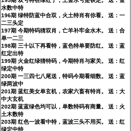
195期 双号特在绿红了，土金水号是铁定。 送：金
水数中特
196期 绿特防蓝中合双，火土特肖有你看。 送：一
二三头定
197期 今期特码猜双肖，亡羊补牢金水木。 送：合
单一二三
198期 三十以下再看特，蓝色特单要防红。 送：蓝
红定出特
199期 火金红绿猜特码，今期特肖与家关。 送：红
绿定中特
200期 一三四七八尾送，特码今期看细数。 送：蓝
绿两波中
201期 蓝红美女单玄机，农家六畜有特肖。 送：大
中大玄机
202期 蓝蓝绿色均可以，单数特码有商量。 送：火
土木数特
203期 红色一波看中特，蓝波三头不用买。 送：红
绿定中特