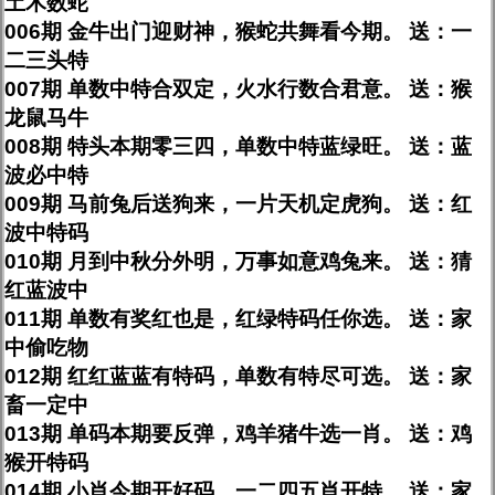
土木数蛇
006期 金牛出门迎财神，猴蛇共舞看今期。 送：一
二三头特
007期 单数中特合双定，火水行数合君意。 送：猴
龙鼠马牛
008期 特头本期零三四，单数中特蓝绿旺。 送：蓝
波必中特
009期 马前兔后送狗来，一片天机定虎狗。 送：红
波中特码
010期 月到中秋分外明，万事如意鸡兔来。 送：猜
红蓝波中
011期 单数有奖红也是，红绿特码任你选。 送：家
中偷吃物
012期 红红蓝蓝有特码，单数有特尽可选。 送：家
畜一定中
013期 单码本期要反弹，鸡羊猪牛选一肖。 送：鸡
猴开特码
014期 小肖今期开好码，一二四五肖开特。 送：家