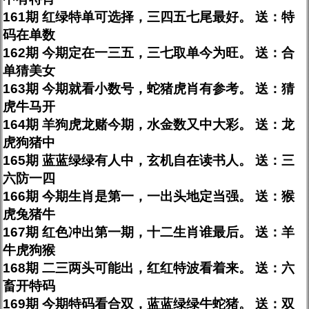
161期 红绿特单可选择，三四五七尾最好。 送：特
码在单数
162期 今期定在一三五，三七取单今为旺。 送：合
单猜美女
163期 今期就看小数号，蛇猪虎肖有参考。 送：猜
虎牛马开
164期 羊狗虎龙赌今期，水金数又中大彩。 送：龙
虎狗猪中
165期 蓝蓝绿绿有人中，玄机自在读书人。 送：三
六防一四
166期 今期生肖是第一，一出头地定当强。 送：猴
虎兔猪牛
167期 红色冲出第一期，十二生肖谁最后。 送：羊
牛虎狗猴
168期 二三两头可能出，红红特波看着来。 送：六
畜开特码
169期 今期特码看合双，蓝蓝绿绿牛蛇猪。 送：双